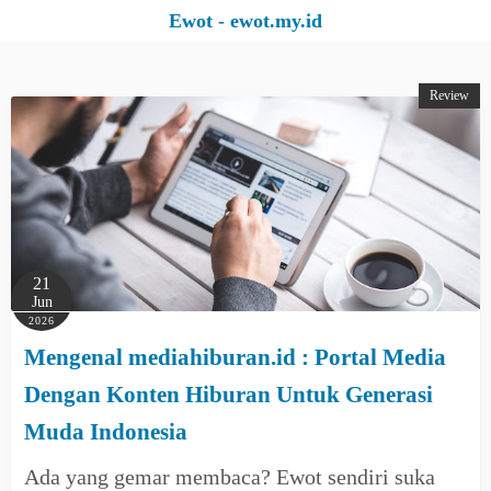
S
Ewot - ewot.my.id
k
i
Review
p
t
o
c
o
n
t
21
e
Jun
2026
n
Mengenal mediahiburan.id : Portal Media
t
Dengan Konten Hiburan Untuk Generasi
Muda Indonesia
Ada yang gemar membaca? Ewot sendiri suka