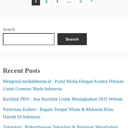
P
1
2
3
…
5
>
o
s
Search
t
Search
s
p
a
Recent Posts
g
Mengenal mediahiburan.id : Portal Media Dengan Konten Hiburan
Untuk Generasi Muda Indonesia
i
Backlink PBN : Jasa Backlink Untuk Meningkatkan SEO Website
n
Pariwisata Kuliner : Ragam Tempat Wisata & Makanan Khas
a
Daerah Di Indonesia
t
Teknologi : Perkembangan Teknologi & Persiapan Menghadapi