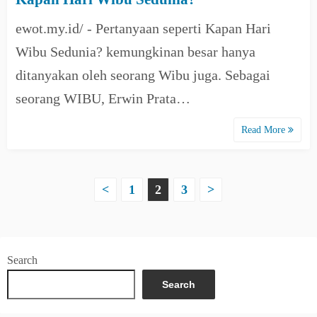
ewot.my.id/ - Pertanyaan seperti Kapan Hari
Wibu Sedunia? kemungkinan besar hanya
ditanyakan oleh seorang Wibu juga. Sebagai
seorang WIBU, Erwin Prata…
Read More
P
<
1
2
3
>
o
s
Search
t
Search
s