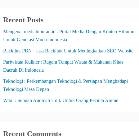
p
a
Recent Posts
g
Mengenal mediahiburan.id : Portal Media Dengan Konten Hiburan
Untuk Generasi Muda Indonesia
i
Backlink PBN : Jasa Backlink Untuk Meningkatkan SEO Website
n
Pariwisata Kuliner : Ragam Tempat Wisata & Makanan Khas
a
Daerah Di Indonesia
t
Teknologi : Perkembangan Teknologi & Persiapan Menghadapi
i
Teknologi Masa Depan
o
Wibu : Sebuah Anomali Unik Untuk Orang Pecinta Anime
n
Recent Comments