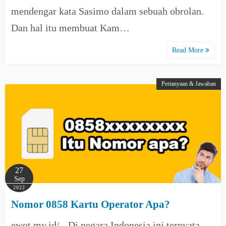
mendengar kata Sasimo dalam sebuah obrolan.
Dan hal itu membuat Kam…
Read More
Pertanyaan & Jawaban
27
Sep
2022
Nomor 0858 Kartu Operator Apa?
ewot.my.id/ - Di negara Indonesia ini ternyata