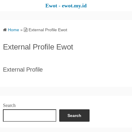
S
Ewot - ewot.my.id
k
i
p
Home
»
External Profile Ewot
t
o
External Profile Ewot
c
o
n
External Profile
t
e
n
t
Search
Search