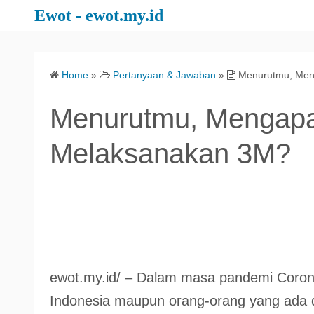
S
Ewot - ewot.my.id
k
i
p
Home
»
Pertanyaan & Jawaban
»
Menurutmu, Men
t
o
Menurutmu, Mengapa
c
o
Melaksanakan 3M?
n
t
e
n
t
ewot.my.id/ – Dalam masa pandemi Corona 
Indonesia maupun orang-orang yang ada di 